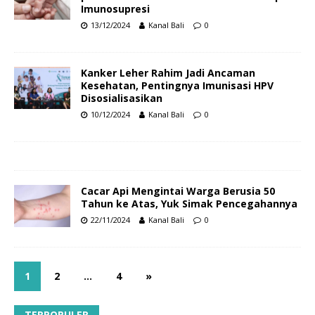
Imunosupresi
13/12/2024
Kanal Bali
0
Kanker Leher Rahim Jadi Ancaman
Kesehatan, Pentingnya Imunisasi HPV
Disosialisasikan
10/12/2024
Kanal Bali
0
Cacar Api Mengintai Warga Berusia 50
Tahun ke Atas, Yuk Simak Pencegahannya
22/11/2024
Kanal Bali
0
1
2
…
4
»
TERPOPULER