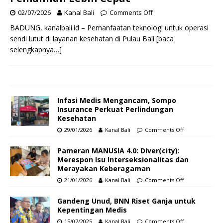
02/07/2026
Kanal Bali
Comments Off
BADUNG, kanalbali.id – Pemanfaatan teknologi untuk operasi
sendi lutut di layanan kesehatan di Pulau Bali
[baca
selengkapnya…]
Infasi Medis Mengancam, Sompo
Insurance Perkuat Perlindungan
Kesehatan
29/01/2026
Kanal Bali
Comments Off
Pameran MANUSIA 4.0: Diver(city):
Merespon Isu Interseksionalitas dan
Merayakan Keberagaman
21/01/2026
Kanal Bali
Comments Off
Gandeng Unud, BNN Riset Ganja untuk
Kepentingan Medis
15/07/2025
Kanal Bali
Comments Off