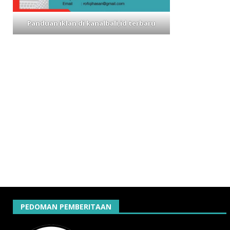
Panduan iklan di kanalbali,id terbaru
PEDOMAN PEMBERITAAN