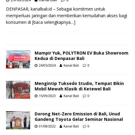
DENPASAR, kanalbali.id – Sebagai komitmen untuk
memperluas jaringan dan memberikan kemudahan akses bagi
konsumen di
[baca selengkapnya…]
Mampir Yuk, POLYTRON EV Buka Showroom
Kedua di Denpasar Bali
24/05/2024
Kanal Bali
0
Mengintip Tuksedo Studio, Tempat Bikin
Mobil Mewah Klasik di Ketewel Bali
15/09/2023
Kanal Bali
0
Dorong Net-Zero Emission di Bali, Unud
Gandeng Toyota Gelar Seminar Nasional
01/08/2022
Kanal Bali
0