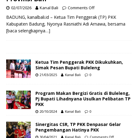
02/07/2026
Kanal Bali
Comments Off
BADUNG, kanalbali.id – Ketua Tim Penggerak (TP) PKK
Kabupaten Badung, Nyonya Rasniathi Adi Arnawa, bersama
[baca selengkapnya…]
Ketua Tim Penggerak PKK Dikukuhkan,
Simak Pesan Bupati Buleleng
21/03/2025
Kanal Bali
0
Program Makan Bergizi Gratis di Buleleng,
Pj Bupati Lihadnyana Usulkan Pelibatan TP
PKK
20/10/2024
Kanal Bali
0
Sinergitas CSR, TP PKK Denpasar Gelar
Pengembangan Hatinya PKK
30/04/2021
Kanal Bali
Comments Off