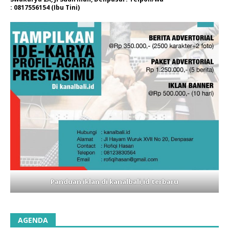
: 0817556154 (Ibu Tini)
Panduan iklan di kanalbali,id terbaru
AGENDA