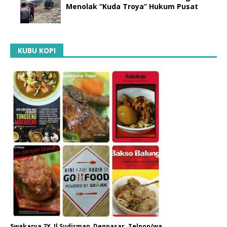
Menolak “Kuda Troya” Hukum Pusat
KUBU KOPI
Swakarya 2X, Jl Sudirman, Denpasar. Telpon/wa