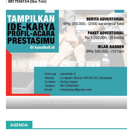
: 0817556154 (Ibu Tini)
Panduan iklan di kanalbali,id terbaru
AGENDA