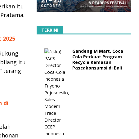
rikan itu
 Pratama.
TERKINI
t 2025
Gandeng M Mart, Coca
ndukung
Cola Perkuat Program
bilang itu
Recycle Kemasan
Pascakonsumsi di Bali
,” terang
 di
elah
ohonan