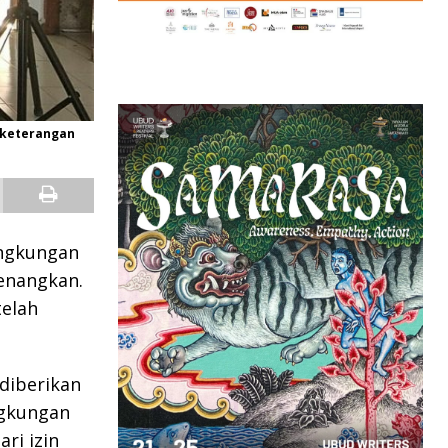
n keterangan
ingkungan
yenangkan.
telah
 diberikan
ingkungan
ri izin