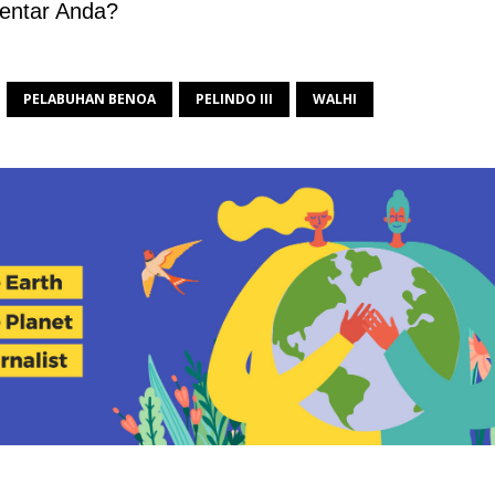
entar Anda?
PELABUHAN BENOA
PELINDO III
WALHI