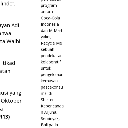
indo”,
ayan Adi
bahwa
ta Walhi
 itikad
atan
kusi yang
1 Oktober
ua
R13)