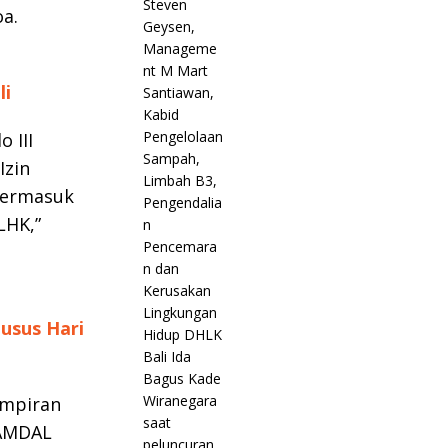
oa.
li
 III
Izin
 termasuk
LHK,”
usus Hari
ampiran
 AMDAL