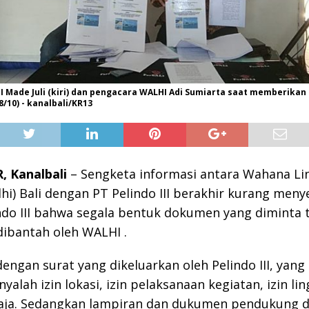
I Made Juli (kiri) dan pengacara WALHI Adi Sumiarta saat memberika
8/10) - kanalbali/KR13
 Kanalbali
– Sengketa informasi antara Wahana L
hi) Bali dengan PT Pelindo III berakhir kurang men
ndo III bahwa segala bentuk dokumen yang diminta 
dibantah oleh WALHI .
dengan surat yang dikeluarkan oleh Pelindo III, yang
yalah izin lokasi, izin pelaksanaan kegiatan, izin l
aja. Sedangkan lampiran dan dukumen pendukung da