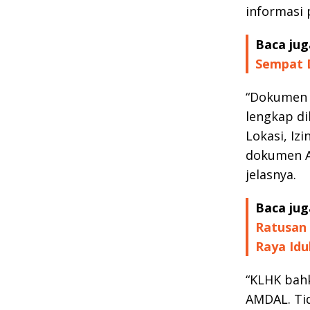
informasi 
Baca jug
Sempat D
“Dokumen y
lengkap d
Lokasi, Iz
dokumen AM
jelasnya.
Baca jug
Ratusan 
Raya Idul
“KLHK bah
AMDAL. Tid