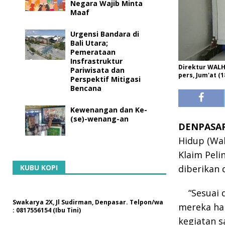
Negara Wajib Minta
Maaf
Urgensi Bandara di
Bali Utara;
Pemerataan
Insfrastruktur
Direktur WALH
Pariwisata dan
pers, Jum'at (1
Perspektif Mitigasi
Bencana
Kewenangan dan Ke-
(se)-wenang-an
DENPASAR,
Hidup (Wal
Klaim Peli
KUBU KOPI
diberikan 
“Sesuai 
Swakarya 2X, Jl Sudirman, Denpasar. Telpon/wa
mereka han
: 0817556154 (Ibu Tini)
kegiatan s