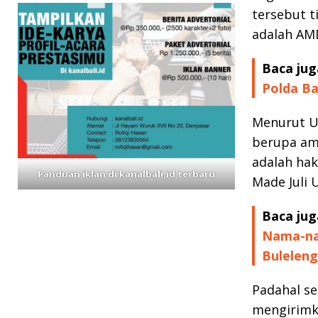
tersebut t
adalah AMD
Baca jug
Polda Ba
Menurut Un
berupa amd
adalah hak 
Panduan iklan di kanalbali,id terbaru
Made Juli 
Baca jug
Nama-nam
Buleleng
Padahal se
mengirimk