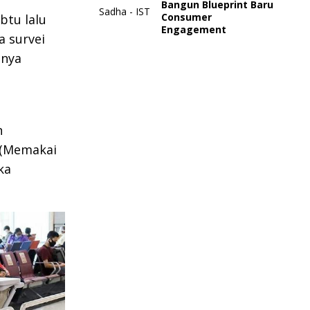
Bangun Blueprint Baru
Consumer
btu lalu
Engagement
a survei
snya
n
 (Memakai
ka