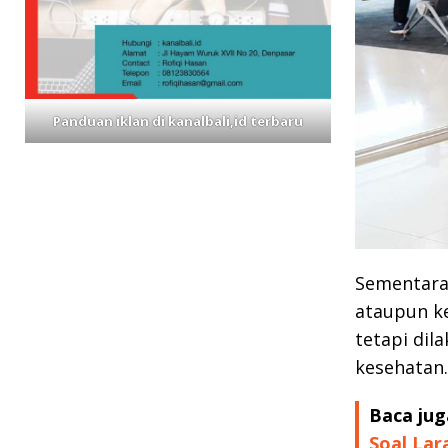
Panduan iklan di kanalbali,id terbaru
Sementara,
ataupun ke
tetapi dil
kesehatan.
Baca jug
Soal Lar