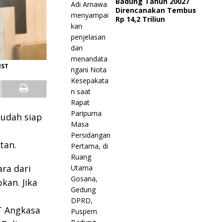
Badung Tahun 20027
Direncanakan Tembus
Rp 14,2 Triliun
IST
sudah siap
tan.
ra dari
kan. Jika
T Angkasa