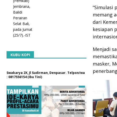
“Simulasi 
memang ada
dari Keme
kesiapan p
internasio
Menjadi sa
KUBU KOPI
memastika
masker, Me
penerbanga
Swakarya 2X, Jl Sudirman, Denpasar. Telpon/wa
: 0817556154 (Ibu Tini)