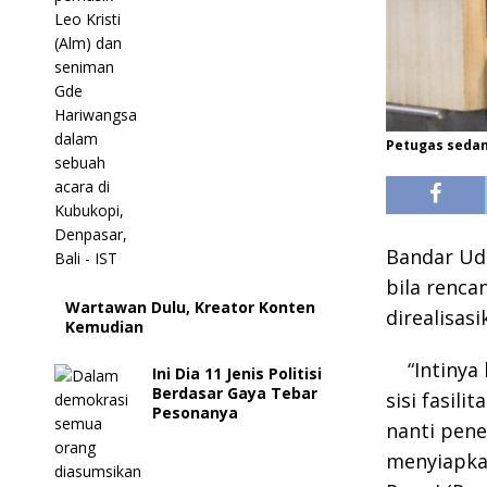
Petugas sedan
Bandar Uda
bila renc
Wartawan Dulu, Kreator Konten
direalisas
Kemudian
“Intinya
Ini Dia 11 Jenis Politisi
Berdasar Gaya Tebar
sisi fasil
Pesonanya
nanti pen
menyiapka