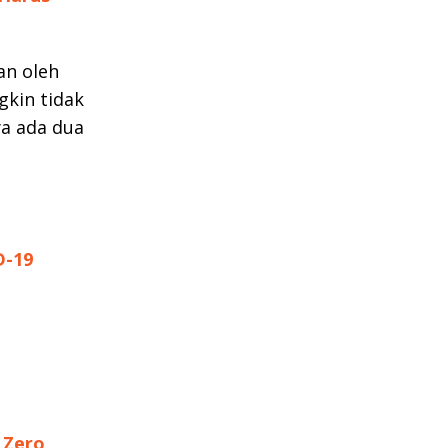
an oleh
gkin tidak
ya ada dua
D-19
 Zero