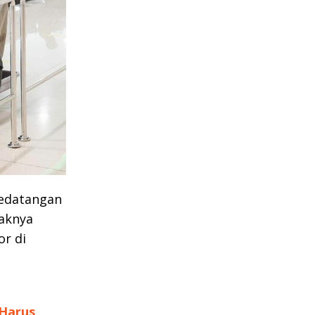
kedatangan
haknya
or di
 Harus