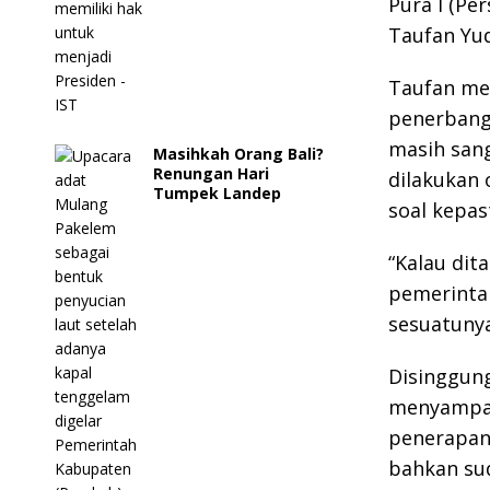
Pura I (Pe
Taufan Yud
Taufan me
penerbang
masih sang
Masihkah Orang Bali?
Renungan Hari
dilakukan 
Tumpek Landep
soal kepast
“Kalau dit
pemerintah
sesuatunya
Disinggung
menyampaik
penerapan
bahkan sud