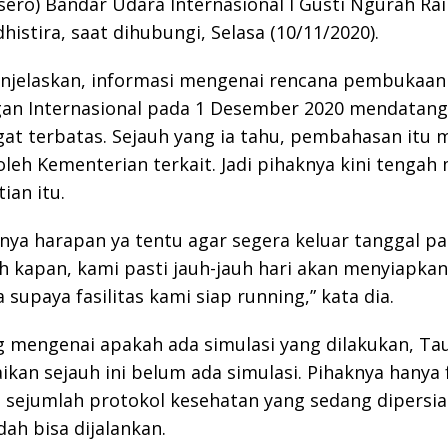
rsero) Bandar Udara Internasional I Gusti Ngurah Rai 
histira, saat dihubungi, Selasa (10/11/2020).
njelaskan, informasi mengenai rencana pembukaan
an Internasional pada 1 Desember 2020 mendatang 
at terbatas. Sejauh yang ia tahu, pembahasan itu 
oleh Kementerian terkait. Jadi pihaknya kini tenga
ian itu.
anya harapan ya tentu agar segera keluar tanggal pa
 kapan, kami pasti jauh-jauh hari akan menyiapkan
 supaya fasilitas kami siap running,” kata dia.
 mengenai apakah ada simulasi yang dilakukan, Ta
an sejauh ini belum ada simulasi. Pihaknya hanya
 sejumlah protokol kesehatan yang sedang dipersi
ah bisa dijalankan.