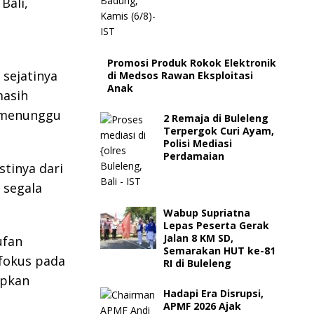
Bali,
Promosi Produk Rokok Elektronik
sejatinya
di Medsos Rawan Eksploitasi
Anak
masih
h menunggu
2 Remaja di Buleleng
Terpergok Curi Ayam,
Polisi Mediasi
Perdamaian
stinya dari
 segala
Wabup Supriatna
Lepas Peserta Gerak
Jalan 8 KM SD,
ufan
Semarakan HUT ke-81
 fokus pada
RI di Buleleng
apkan
Hadapi Era Disrupsi,
APMF 2026 Ajak