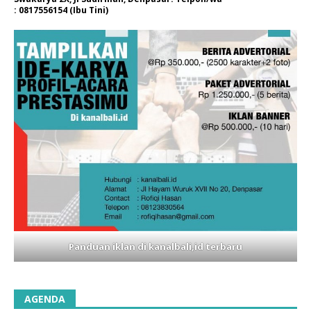
: 0817556154 (Ibu Tini)
Panduan iklan di kanalbali,id terbaru
AGENDA