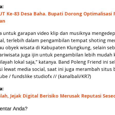
a:
UT Ke-83 Desa Baha. Bupati Dorong Optimalisasi
an
a untuk garapan video klip dan musiknya mengede
al, terlebih dalam pengambilan tempat shoting me
u obyek wisata di Kabupaten Klungkung, selain seb
riwisata juga ijin untuk pengambilan lebih mudah 
layah lokal saja,” katanya. Band Poleng Friend ini se
 lewat media social, saat ini juga merambah situs 
be / fundslike studiofx // (kanalbali/KR7)
a:
ah, Jejak Digital Berisiko Merusak Reputasi Ses
entar Anda?