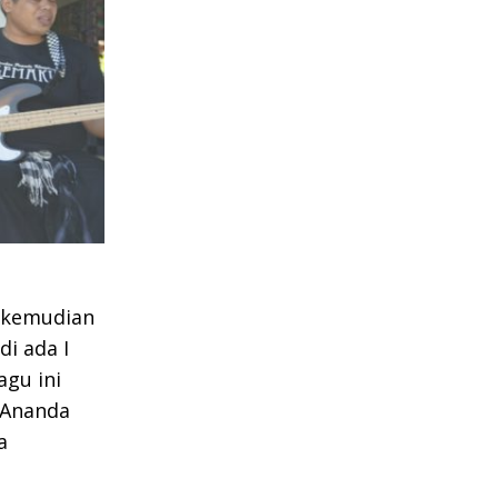
, kemudian
di ada I
agu ini
 Ananda
a