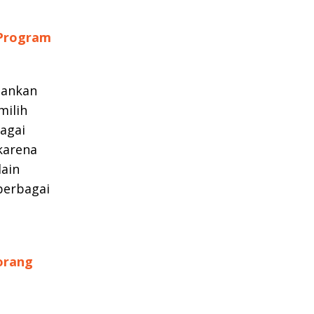
 Program
pankan
milih
agai
karena
lain
berbagai
eorang