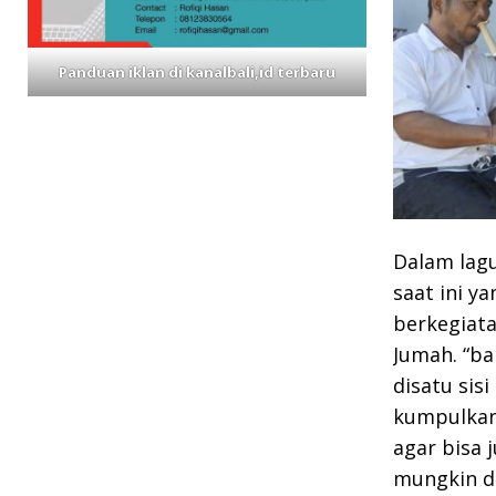
Panduan iklan di kanalbali,id terbaru
Dalam lag
saat ini y
berkegiata
Jumah. “b
disatu sisi
kumpulkan 
agar bisa 
mungkin de