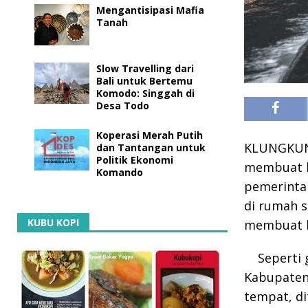
Mengantisipasi Mafia
Tanah
Slow Travelling dari
Bali untuk Bertemu
Komodo: Singgah di
Desa Todo
Koperasi Merah Putih
KLUNGKUNG 
dan Tantangan untuk
Politik Ekonomi
membuat b
Komando
pemerintah
di rumah s
KUBU KOPI
membuat l
Seperti 
Kabupaten
tempat, di