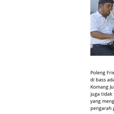
Poleng Fri
di bass ad
Komang Jun
juga tidak
yang mengg
pengarah 