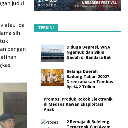
gan judul
v atau Ida
TERKINI
lama sih
ntuk
Diduga Depresi, WNA
kan dengan
Ngamuk dan Bikin
latihan
Gaduh di Bandara Bali
gkas
Belanja Daerah
Badung Tahun 20027
Direncanakan Tembus
Rp 14,2 Triliun
Promosi Produk Rokok Elektronik
di Medsos Rawan Eksploitasi
Anak
2 Remaja di Buleleng
Terpergok Curi Ayam,