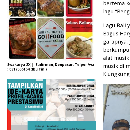
bertema k
lagu “Beng
Lagu Bali 
Bagus Hary
garapnya, 
berkumpul,
alat musik
Swakarya 2X, Jl Sudirman, Denpasar. Telpon/wa
musik di m
: 0817556154 (Ibu Tini)
Klungkung,