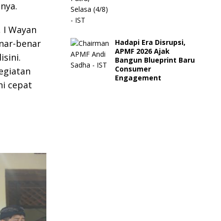
nya.
 I Wayan
enar-benar
Hadapi Era Disrupsi,
APMF 2026 Ajak
sini.
Bangun Blueprint Baru
Consumer
egiatan
Engagement
ni cepat