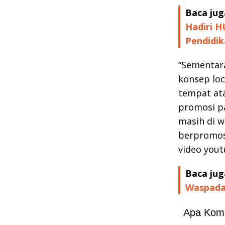
Baca jug
Hadiri H
Pendidik
“Sementar
konsep loc
tempat ata
promosi pa
masih di wi
berpromosi
video youtu
Baca jug
Waspadal
Apa Kom