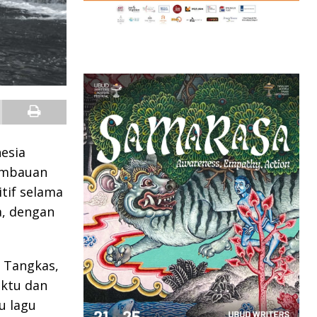
esia
imbauan
tif selama
a, dengan
a Tangkas,
aktu dan
u lagu