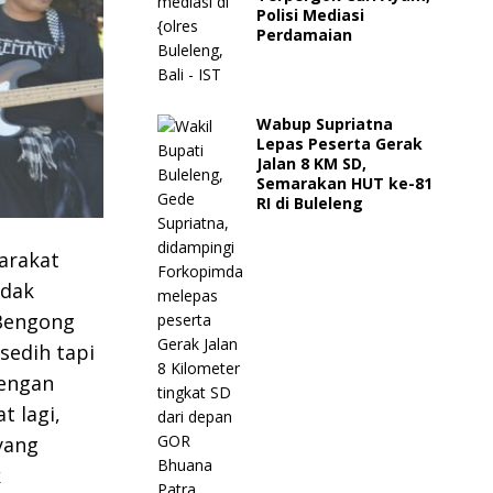
Polisi Mediasi
Perdamaian
Wabup Supriatna
Lepas Peserta Gerak
Jalan 8 KM SD,
Semarakan HUT ke-81
RI di Buleleng
arakat
idak
 Bengong
sedih tapi
dengan
 lagi,
yang
k