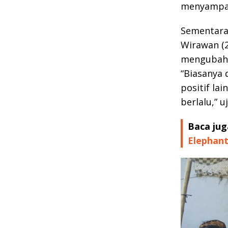
menyampaii
Sementara 
Wirawan (2
mengubah 
“Biasanya 
positif la
berlalu,” u
Baca jug
Elephant