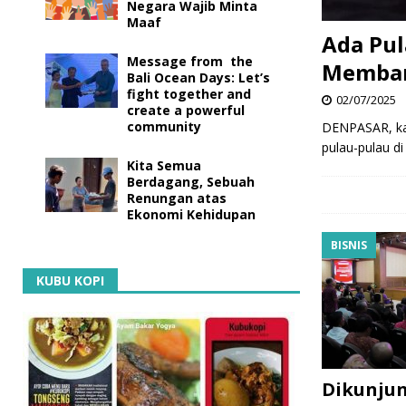
Negara Wajib Minta
Maaf
Ada Pul
Message from the
Memban
Bali Ocean Days: Let’s
fight together and
02/07/2025
create a powerful
community
DENPASAR, ka
pulau-pulau d
Kita Semua
Berdagang, Sebuah
Renungan atas
Ekonomi Kehidupan
BISNIS
KUBU KOPI
Dikunju