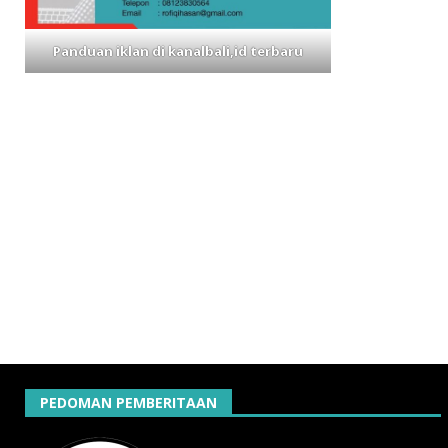
Panduan iklan di kanalbali,id terbaru
PEDOMAN PEMBERITAAN