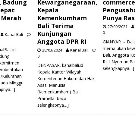
, Badung
Kewarganegaraan,
commerce,
cepat
Kepala
Pengusah
i Merah
Kemenkumham
Punya Ras
Bali Terima
27/09/2021
Kunjungan
0
Kanal Bali
Anggota DPR RI
GIANYAR – Dal
memajukan kewi
Bali.id –
28/03/2024
Kanal Bali
Bali, Anggota K
dung
0
RI, I Nyoman Pa
 komitmen
DENPASAR, kanalbali.id –
selengkapnya…]
embentukan
Kepala Kantor Wilayah
a/Kelurahan
Kementerian Hukum dan Hak
Pada Minggu
Asasi Manusia
apnya…]
(Kemenkumham) Bali,
Pramella
[baca
selengkapnya…]