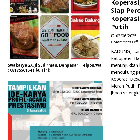
Koperasi
Siap Per
Koperas
Putih
02/06/2025
Comments Off
BADUNG, kanal
Kabupaten Ba
menunjukkan
Swakarya 2X, Jl Sudirman, Denpasar. Telpon/wa
: 0817556154 (Ibu Tini)
mendukung p
Koperasi Des
Merah Putih. 
[baca selengk