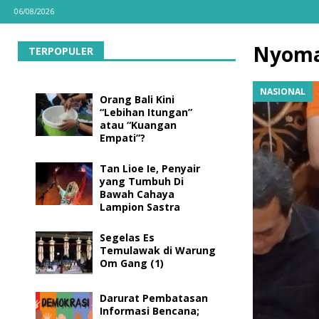
06/08/2026
Nyoma
TERPOPULER
NASIONAL
Orang Bali Kini
“Lebihan Itungan”
atau “Kuangan
Empati”?
Tan Lioe Ie, Penyair
yang Tumbuh Di
Bawah Cahaya
Lampion Sastra
Segelas Es
Temulawak di Warung
Om Gang (1)
Darurat Pembatasan
Informasi Bencana;