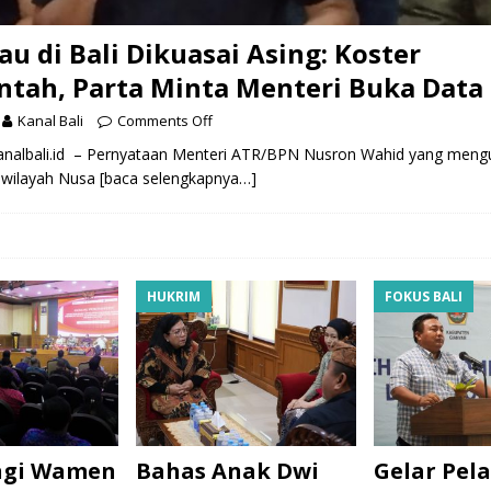
au di Bali Dikuasai Asing: Koster
tah, Parta Minta Menteri Buka Data
Kanal Bali
Comments Off
nalbali.id – Pernyataan Menteri ATR/BPN Nusron Wahid yang meng
i wilayah Nusa
[baca selengkapnya…]
HUKRIM
FOKUS BALI
ngi Wamen
Bahas Anak Dwi
Gelar Pela