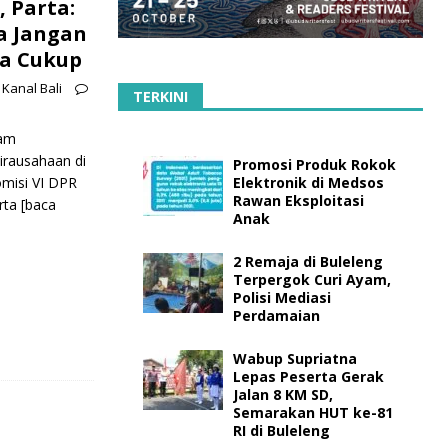
 Parta:
a Jangan
a Cukup
Kanal Bali
TERKINI
am
rausahaan di
Promosi Produk Rokok
omisi VI DPR
Elektronik di Medsos
Rawan Eksploitasi
rta
[baca
Anak
2 Remaja di Buleleng
Terpergok Curi Ayam,
Polisi Mediasi
Perdamaian
Wabup Supriatna
Lepas Peserta Gerak
Jalan 8 KM SD,
Semarakan HUT ke-81
RI di Buleleng