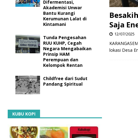
Difermentasi,
Akademisi Unwar
Besakih
Bantu Kurangi
Kerumunan Lalat di
Saja En
Kintamani
12/07/2025
Tunda Pengesahan
RUU KUHP, Cegah
KARANGASEM, ka
Negara Mengabaikan
lokasi Desa E
Prinsip HAM
Perempuan dan
Kelompok Rentan
Childfree dari Sudut
Pandang Spiritual
KUBU KOPI