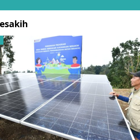
esakih
N