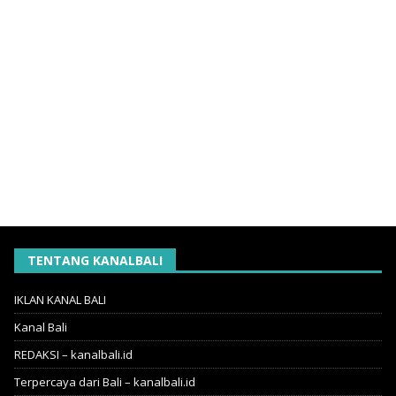
TENTANG KANALBALI
IKLAN KANAL BALI
Kanal Bali
REDAKSI – kanalbali.id
Terpercaya dari Bali – kanalbali.id