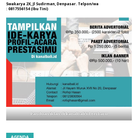
Swakarya 2X, Jl Sudirman, Denpasar. Telpon/wa
: 0817556154 (Ibu Tini)
Panduan iklan di kanalbali,id terbaru
AGENDA