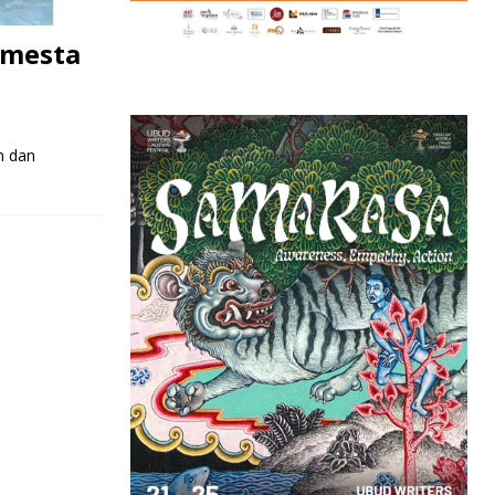
emesta
h dan