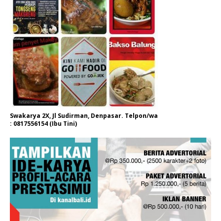
Swakarya 2X, Jl Sudirman, Denpasar. Telpon/wa
: 0817556154 (Ibu Tini)