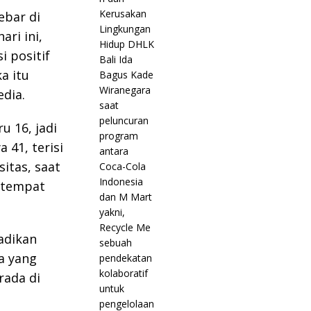
ebar di
ari ini,
i positif
a itu
dia.
u 16, jadi
 41, terisi
itas, saat
u tempat
jadikan
a yang
rada di