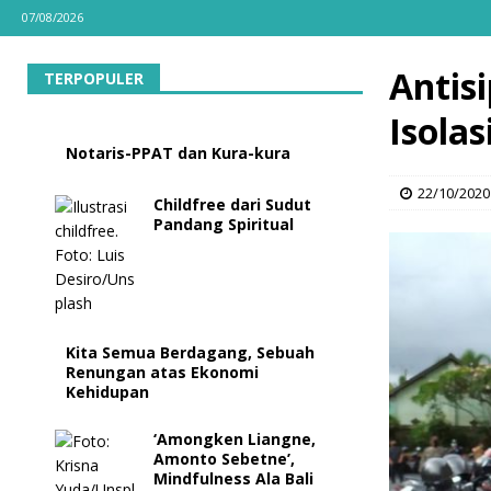
07/08/2026
Antis
TERPOPULER
Isolas
Notaris-PPAT dan Kura-kura
22/10/2020
Childfree dari Sudut
Pandang Spiritual
Kita Semua Berdagang, Sebuah
Renungan atas Ekonomi
Kehidupan
‘Amongken Liangne,
Amonto Sebetne’,
Mindfulness Ala Bali