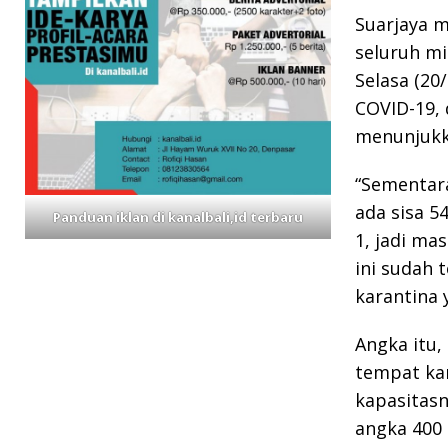
Suarjaya m
seluruh mis
Selasa (20/
COVID-19, 
menunjukka
“Sementara
ada sisa 5
Panduan iklan di kanalbali,id terbaru
1, jadi ma
ini sudah 
karantina 
Angka itu,
tempat kar
kapasitasn
angka 400 