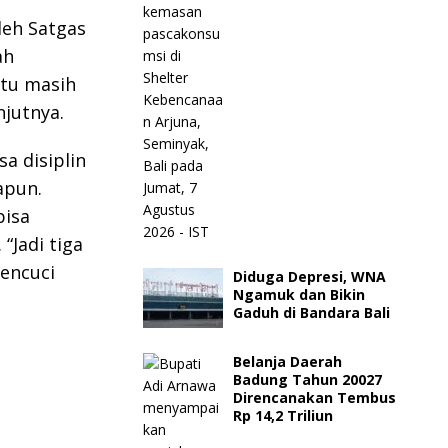
leh Satgas
ah
itu masih
njutnya.
a disiplin
apun.
bisa
“Jadi tiga
encuci
Diduga Depresi, WNA
Ngamuk dan Bikin
Gaduh di Bandara Bali
Belanja Daerah
Badung Tahun 20027
Direncanakan Tembus
Rp 14,2 Triliun