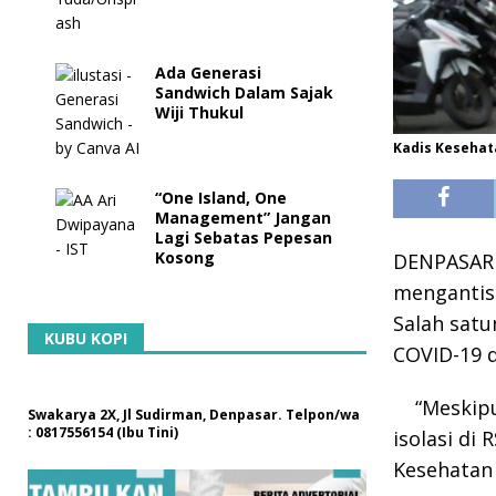
Ada Generasi
Sandwich Dalam Sajak
Wiji Thukul
Kadis Kesehata
“One Island, One
Management” Jangan
Lagi Sebatas Pepesan
Kosong
DENPASAR 
mengantisi
Salah satu
KUBU KOPI
COVID-19 
“Meskipu
Swakarya 2X, Jl Sudirman, Denpasar. Telpon/wa
: 0817556154 (Ibu Tini)
isolasi di
Kesehatan 