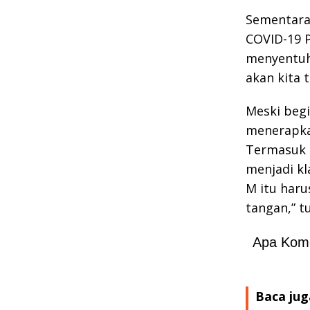
Sementara 
COVID-19 P
menyentuh 
akan kita 
Meski begi
menerapkan
Termasuk s
menjadi kl
M itu haru
tangan,” t
Apa Kom
Baca jug