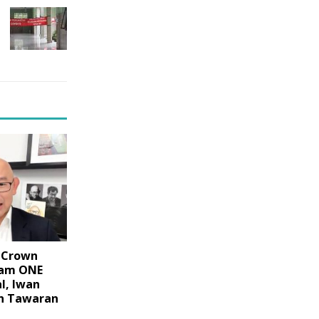
 Crown
lam ONE
l, Iwan
an Tawaran