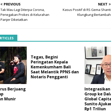
PREVIOUS
NEXT
Tak Mau Lagi Diterpa Corona,
Kasus Positif di RS Gema Shanti
Penegakan Prokes di Kelurahan
Klungkung Bertambah
Panjer Diketatkan
RTICLES
Tegas, Begini
Peringatan Kepala
Kemenkumham Bali
Saat Melantik PPNS dan
Notaris Pengganti
erus Berjuang
Integrasikan
ap
Group ke Da
n Munir
Global Capita
Sunito Ajuk
Rp1 Triliun