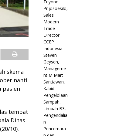
lah skema
ober nanti.
a pasien
elas tempat
pala Dinas
(20/10).