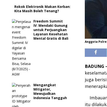
Rokok Elektronik Makan Korban:
Kita Masih Boleh Tenang?
Freedom Summit
IV: Mendaki Gunung
untuk Perjuangkan
Layanan Kesehatan
Mental Gratis di Bali
Anggota Polre
BADUNG 
keselamata
juga beris
Mengangkat
menerapka
Mitigator,
Mewujudkan
Imbauan
Indonesia Tangguh
itu dilaku