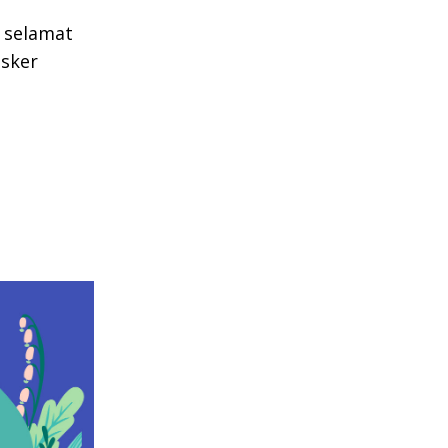
s selamat
asker