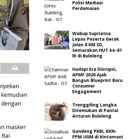
Polisi Mediasi
Perdamaian
Wabup Supriatna
Lepas Peserta Gerak
Jalan 8 KM SD,
Semarakan HUT ke-81
RI di Buleleng
Hadapi Era Disrupsi,
APMF 2026 Ajak
Bangun Blueprint Baru
anyekan
Consumer
Engagement
u kemudian
n dengan
Trenggiling Langka
Ditemukan di Pantai
Anturan Buleleng
an masker
Gandeng PKBI, KKN-
 Rai
PPM UGM di Kintamani