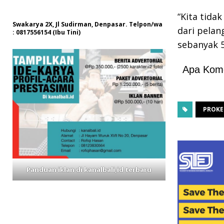
“Kita tida
Swakarya 2X, Jl Sudirman, Denpasar. Telpon/wa
dari pelan
: 0817556154 (Ibu Tini)
sebanyak 
Apa Kom
PROKE
Panduan iklan di kanalbali,id terbaru