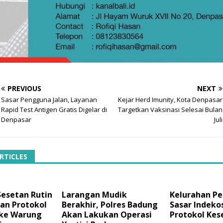
PREVIOUS
NEXT
Sasar Pengguna Jalan, Layanan
Kejar Herd Imunity, Kota Denpasar
Rapid Test Antigen Gratis Digelar di
Targetkan Vaksinasi Selesai Bulan
Denpasar
Juli
RTICLES
Sesetan Rutin
Larangan Mudik
Kelurahan P
kan Protokol
Berakhir, Polres Badung
Sasar Indeko
ke Warung
Akan Lakukan Operasi
Protokol Kes