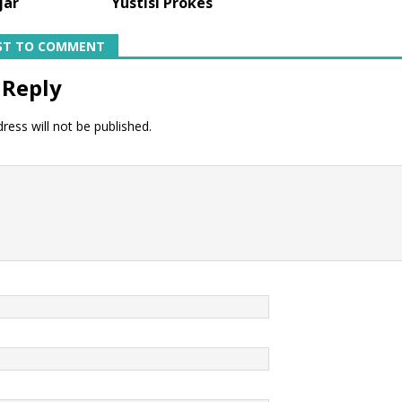
jar
Yustisi Prokes
RST TO COMMENT
 Reply
ress will not be published.