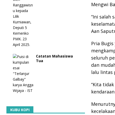
Mengwi Bad
“Ini sala
keselamat
Aan Saputr
Pria Bugis
mengkampa
Catatan Mahasiswa
seluruh pe
Tua
dan mudah
lalu linta
“Kita tid
kendaraan 
Menurutnya
KUBU KOPI
kecelakaan 