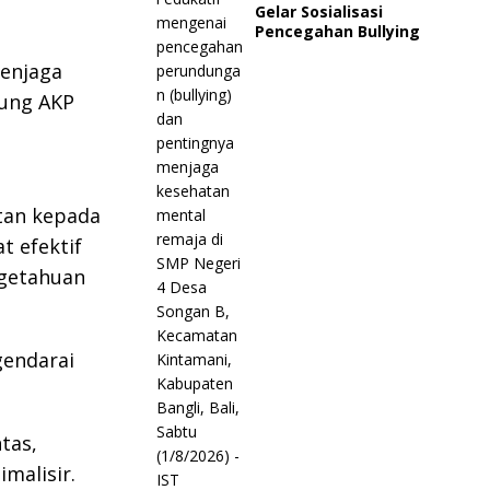
Gelar Sosialisasi
Pencegahan Bullying
menjaga
dung AKP
tan kepada
t efektif
ngetahuan
gendarai
tas,
imalisir.