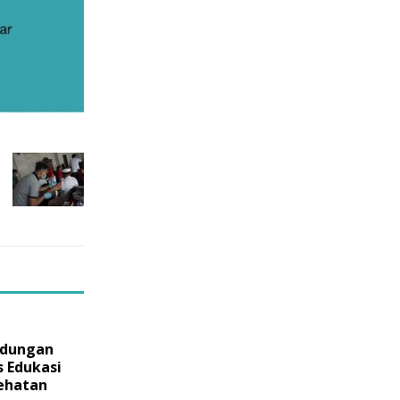
edungan
s Edukasi
ehatan