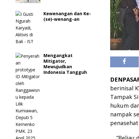
Kewenangan dan Ke-
(se)-wenang-an
Mengangkat
Mitigator,
Mewujudkan
Indonesia Tangguh
DENPASA
berinisal 
Tampak Sir
hukum dan 
nampak seh
penasehat
“Beliau 