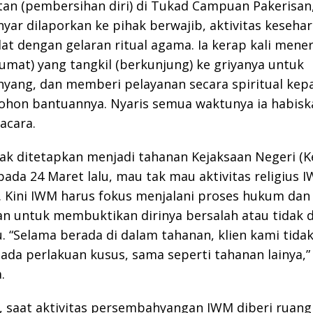
tan (pembersihan diri) di Tukad Campuan Pakerisa
anyar dilaporkan ke pihak berwajib, aktivitas keseha
at dengan gelaran ritual agama. Ia kerap kali mene
mat) yang tangkil (berkunjung) ke griyanya untuk
yang, dan memberi pelayanan secara spiritual kep
hon bantuannya. Nyaris semua waktunya ia habisk
acara.
k ditetapkan menjadi tahanan Kejaksaan Negeri (Ke
ada 24 Maret lalu, mau tak mau aktivitas religius 
 Kini IWM harus fokus menjalani proses hukum dan
n untuk membuktikan dirinya bersalah atau tidak 
u. “Selama berada di dalam tahanan, klien kami tida
da perlakuan kusus, sama seperti tahanan lainya,
.
, saat aktivitas persembahyangan IWM diberi ruang