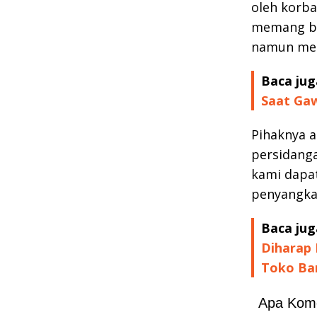
oleh korba
memang be
namun menu
Baca jug
Saat Gaw
Pihaknya 
persidanga
kami dapa
penyangkal
Baca jug
Diharap 
Toko Bar
Apa Kom