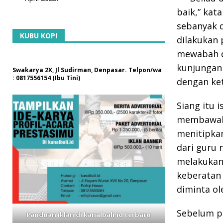
baik,” kat
sebanyak d
KUBU KOPI
dilakukan 
mewabah di
kunjungan 
Swakarya 2X, Jl Sudirman, Denpasar. Telpon/wa
: 0817556154 (Ibu Tini)
dengan ket
Siang itu 
membawaka
menitipkan
dari guru 
melakukan
keberatan
diminta ole
Sebelum pe
Panduan iklan di kanalbali,id terbaru