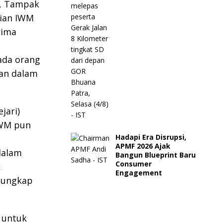
n, Tampak
rian IWM
rima
ada orang
an dalam
jari)
IWM pun
Hadapi Era Disrupsi,
APMF 2026 Ajak
dalam
Bangun Blueprint Baru
Consumer
k
Engagement
” ungkap
 untuk