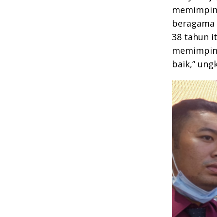
memimpin r
beragama H
38 tahun i
memimpin 
baik,” ung