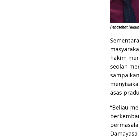
Penasehat Hukum
Sementara
masyarakat
hakim memb
seolah men
sampaikan
menyisakan
asas pradu
“Beliau m
berkemban
permasalah
Damayasa 