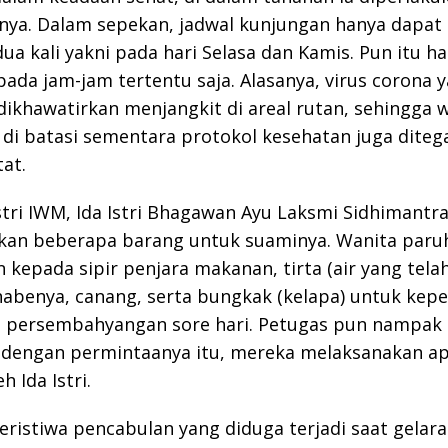
anya. Dalam sepekan, jadwal kunjungan hanya dapat
ua kali yakni pada hari Selasa dan Kamis. Pun itu h
pada jam-jam tertentu saja. Alasanya, virus corona 
khawatirkan menjangkit di areal rutan, sehingga 
di batasi sementara protokol kesehatan juga diteg
at.
istri IWM, Ida Istri Bhagawan Ayu Laksmi Sidhimantr
n beberapa barang untuk suaminya. Wanita paruh
 kepada sipir penjara makanan, tirta (air yang telah
nabenya, canang, serta bungkak (kelapa) untuk kep
 persembahyangan sore hari. Petugas pun nampak 
 dengan permintaanya itu, mereka melaksanakan a
h Ida Istri.
ristiwa pencabulan yang diduga terjadi saat gelar