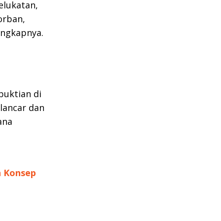
elukatan,
orban,
ungkapnya.
uktian di
lancar dan
ana
n Konsep