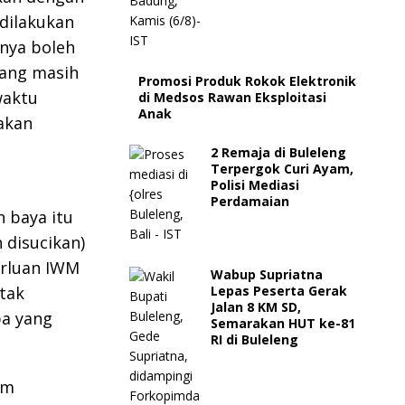
 dilakukan
anya boleh
yang masih
Promosi Produk Rokok Elektronik
waktu
di Medsos Rawan Eksploitasi
Anak
akan
2 Remaja di Buleleng
Terpergok Curi Ayam,
Polisi Mediasi
a
Perdamaian
 baya itu
 disucikan)
erluan IWM
Wabup Supriatna
Lepas Peserta Gerak
tak
Jalan 8 KM SD,
pa yang
Semarakan HUT ke-81
RI di Buleleng
am