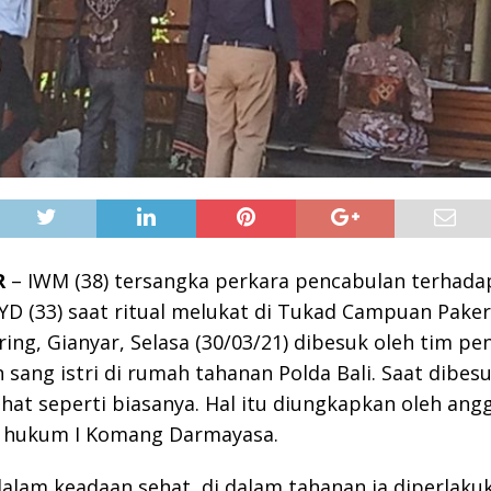
R
– IWM (38) tersangka perkara pencabulan terhada
KYD (33) saat ritual melukat di Tukad Campuan Paker
ing, Gianyar, Selasa (30/03/21) dibesuk oleh tim pe
sang istri di rumah tahanan Polda Bali. Saat dibes
at seperti biasanya. Hal itu diungkapkan oleh ang
 hukum I Komang Darmayasa.
dalam keadaan sehat, di dalam tahanan ia diperlak