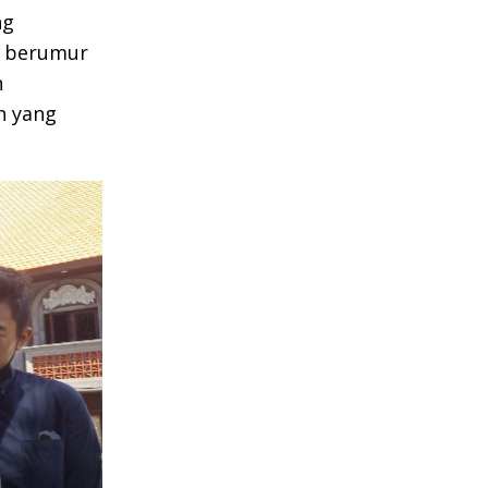
ng
a berumur
n
n yang