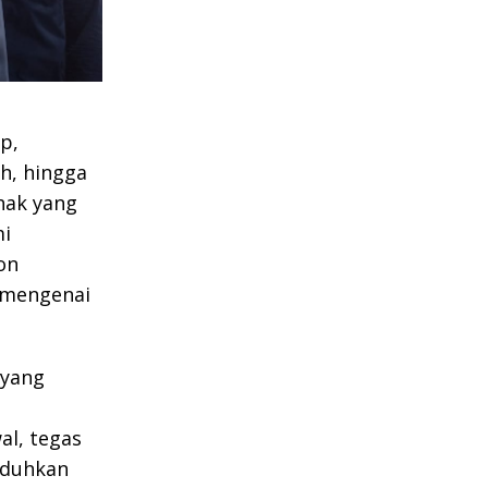
p,
h, hingga
hak yang
mi
on
 mengenai
 yang
al, tegas
uduhkan