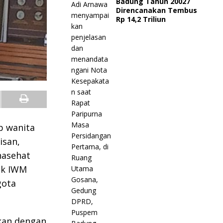
Badung Tahun 20027
Direncanakan Tembus
Rp 14,2 Triliun
p wanita
isan,
nasehat
uk IWM
gota
ukan dengan