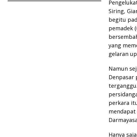
Pengeluka
Siring, Gi
begitu pad
pemadek (u
bersembah
yang memo
gelaran up
Namun seja
Denpasar p
terganggu.
persidanga
perkara it
mendapat a
Darmayasa
Hanya saja