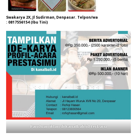
Swakarya 2X, Jl Sudirman, Denpasar. Telpon/wa
: 0817556154 (Ibu Tini)
Panduan iklan di kanalbali,id terbaru