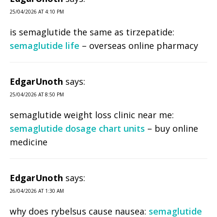
25/04/2026 AT 4:10 PM
is semaglutide the same as tirzepatide:
semaglutide life
– overseas online pharmacy
EdgarUnoth
says:
25/04/2026 AT 8:50 PM
semaglutide weight loss clinic near me:
semaglutide dosage chart units
– buy online
medicine
EdgarUnoth
says:
26/04/2026 AT 1:30 AM
why does rybelsus cause nausea:
semaglutide