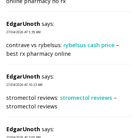
online pharmacy no rx
EdgarUnoth
says:
27/04/2026 AT 5:39 AM
contrave vs rybelsus:
rybelsus cash price
–
best rx pharmacy online
EdgarUnoth
says:
27/04/2026 AT 10:23 AM
stromectol reviews:
stromectol reviews
–
stromectol reviews
EdgarUnoth
says:
27/04/2026 AT 3:05 PM