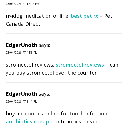
23/04/2026 AT 12:12 PM
п»їdog medication online:
best pet rx
– Pet
Canada Direct
EdgarUnoth
says:
23/04/2026 AT 4:58 PM
stromectol reviews:
stromectol reviews
– can
you buy stromectol over the counter
EdgarUnoth
says:
23/04/2026 AT 8:11 PM
buy antibiotics online for tooth infection:
antibiotics cheap
– antibiotics cheap