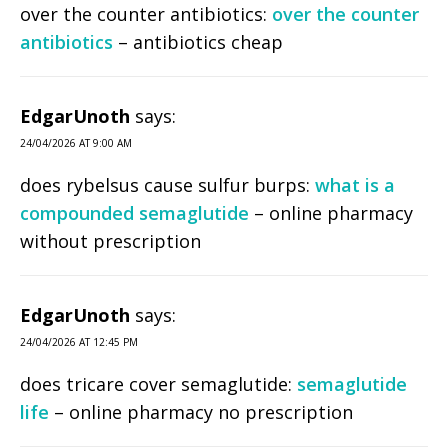
over the counter antibiotics:
over the counter
antibiotics
– antibiotics cheap
EdgarUnoth
says:
24/04/2026 AT 9:00 AM
does rybelsus cause sulfur burps:
what is a
compounded semaglutide
– online pharmacy
without prescription
EdgarUnoth
says:
24/04/2026 AT 12:45 PM
does tricare cover semaglutide:
semaglutide
life
– online pharmacy no prescription