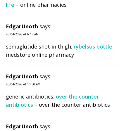
life
– online pharmacies
EdgarUnoth
says:
26/04/2026 AT 6:13 AM
semaglutide shot in thigh:
rybelsus bottle
–
medstore online pharmacy
EdgarUnoth
says:
26/04/2026 AT 10:50 AM
generic antibiotics:
over the counter
antibiotics
– over the counter antibiotics
EdgarUnoth
says: