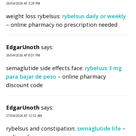
26/04/2026 AT 3:29 PM
weight loss rybelsus:
rybelsus daily or weekly
– online pharmacy no prescription needed
EdgarUnoth
says:
26/04/2026 AT 8:07 PM
semaglutide side effects face:
rybelsus 3 mg
para bajar de peso
– online pharmacy
discount code
EdgarUnoth
says:
27/04/2026 AT 12:52 AM
rybelsus and constipation:
semaglutide life
–