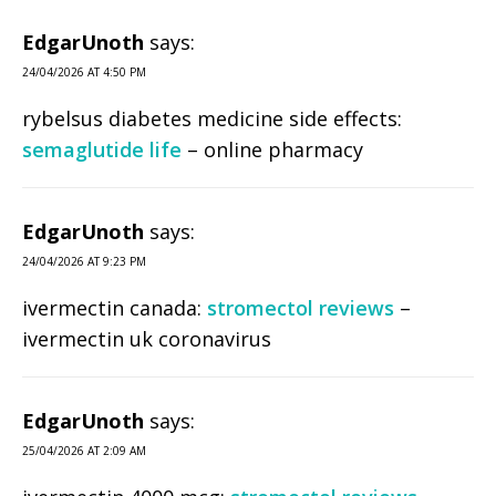
EdgarUnoth
says:
24/04/2026 AT 4:50 PM
rybelsus diabetes medicine side effects:
semaglutide life
– online pharmacy
EdgarUnoth
says:
24/04/2026 AT 9:23 PM
ivermectin canada:
stromectol reviews
–
ivermectin uk coronavirus
EdgarUnoth
says:
25/04/2026 AT 2:09 AM