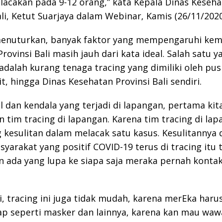
lacakan pada 9-12 orang,” kata Kepala Dinas Keseh
ali, Ketut Suarjaya dalam Webinar, Kamis (26/11/202
menuturkan, banyak faktor yang mempengaruhi k
Provinsi Bali masih jauh dari kata ideal. Salah satu y
dalah kurang tenaga tracing yang dimiliki oleh pu
t, hingga Dinas Kesehatan Provinsi Bali sendiri.
l dan kendala yang terjadi di lapangan, pertama kit
 tim tracing di lapangan. Karena tim tracing di lap
g kesulitan dalam melacak satu kasus. Kesulitannya
yarakat yang positif COVID-19 terus di tracing itu t
 ada yang lupa ke siapa saja meraka pernah kontak 
i, tracing ini juga tidak mudah, karena merEka har
ap seperti masker dan lainnya, karena kan mau waw