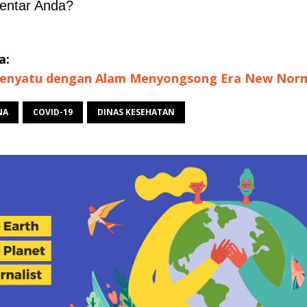
entar Anda?
a:
Menyatu dengan Alam Menyongsong Era New Norma
NA
COVID-19
DINAS KESEHATAN