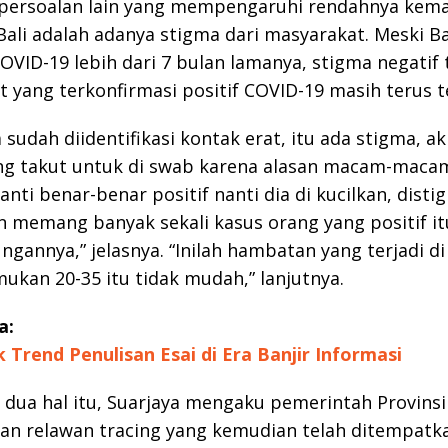
u, persoalan lain yang mempengaruhi rendahnya ke
 Bali adalah adanya stigma dari masyarakat. Meski Ba
VID-19 lebih dari 7 bulan lamanya, stigma negatif
 yang terkonfirmasi positif COVID-19 masih terus te
a sudah diidentifikasi kontak erat, itu ada stigma, a
ng takut untuk di swab karena alasan macam-maca
anti benar-benar positif nanti dia di kucilkan, disti
an memang banyak sekali kasus orang yang positif it
ungannya,” jelasnya. “Inilah hambatan yang terjadi d
ukan 20-35 itu tidak mudah,” lanjutnya.
a:
k Trend Penulisan Esai di Era Banjir Informasi
 dua hal itu, Suarjaya mengaku pemerintah Provinsi
n relawan tracing yang kemudian telah ditempatka