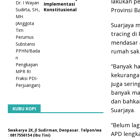
lakukan pe
Implementasi
Provinsi B
Konstitusional
Suarjaya 
tracing di 
mendasar a
rumah saki
“Banyak ha
kekurangan
juga serin
banyak mas
dan bahkan
KUBU KOPI
Suarjaya.
“Belum lag
Swakarya 2X, Jl Sudirman, Denpasar. Telpon/wa
APD lengk
: 0817556154 (Ibu Tini)