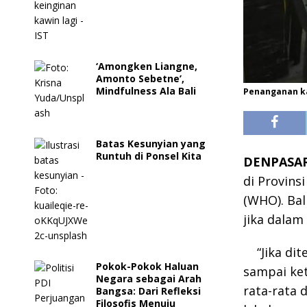
‘Amongken Liangne,
Amonto Sebetne’,
Mindfulness Ala Bali
Penanganan ka
Batas Kesunyian yang
Runtuh di Ponsel Kita
DENPASAR
di Provins
(WHO). Ba
jika dalam
“Jika di
Pokok-Pokok Haluan
sampai ket
Negara sebagai Arah
rata-rata 
Bangsa: Dari Refleksi
Filosofis Menuju