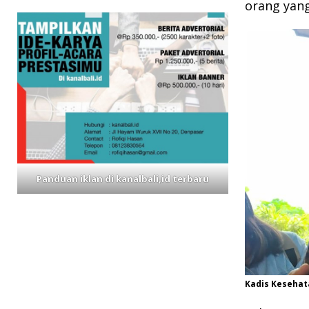
orang yang
Panduan iklan di kanalbali,id terbaru
Kadis Kesehata