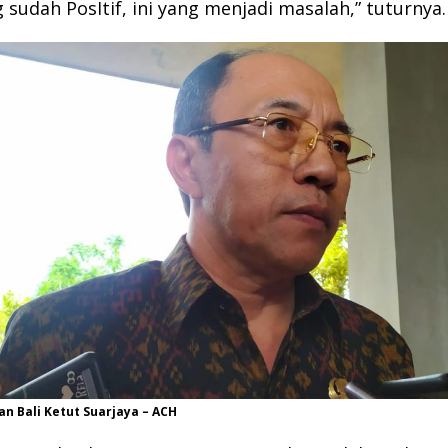
 sudah PosItif, ini yang menjadi masalah,” tuturnya.
n Bali Ketut Suarjaya – ACH