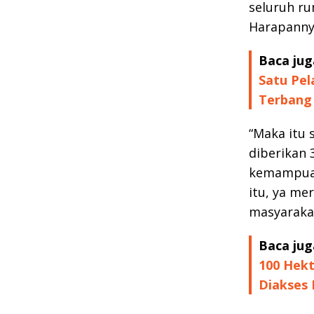
seluruh ru
Harapannya
Baca jug
Satu Pe
Terbang
“Maka itu 
diberikan 
kemampuan
itu, ya m
masyaraka
Baca jug
100 Hekt
Diakses