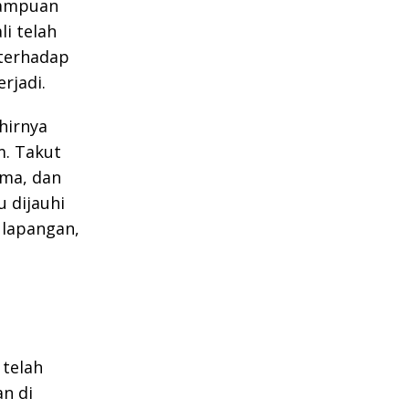
mampuan
li telah
 terhadap
rjadi.
khirnya
m. Takut
gma, dan
u dijauhi
i lapangan,
 telah
n di