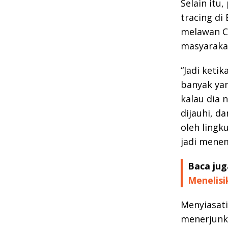
Selain it
tracing di
melawan CO
masyarakat
“Jadi ketik
banyak ya
kalau dia n
dijauhi, d
oleh lingk
jadi menem
Baca jug
Menelisi
Menyiasati
menerjunka