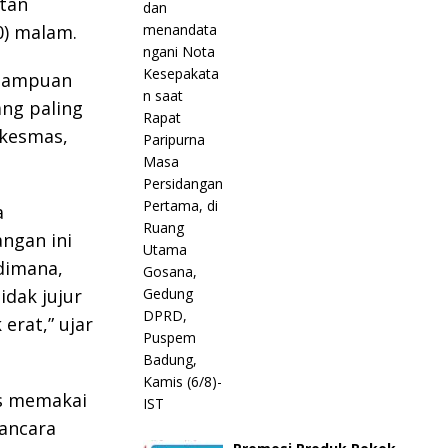
atan
0) malam.
emampuan
ang paling
skesmas,
a
angan ini
 dimana,
idak jujur
erat,” ujar
us memakai
ancara