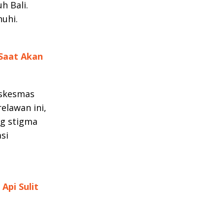
h Bali.
nuhi.
Saat Akan
uskesmas
elawan ini,
ng stigma
si
Api Sulit