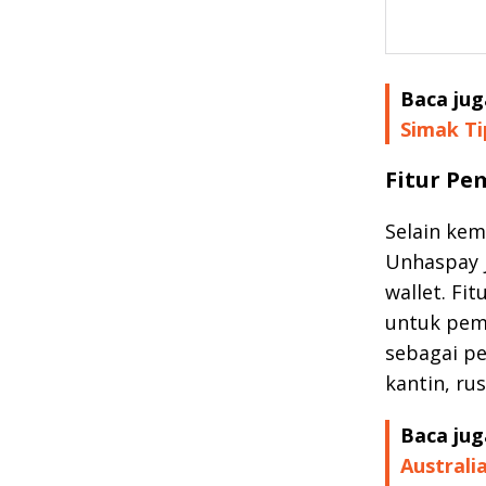
Baca jug
Simak Ti
Fitur Pe
Selain ke
Unhaspay j
wallet. Fi
untuk pemb
sebagai pe
kantin, ru
Baca jug
Australi