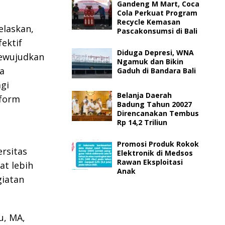
Gandeng M Mart, Coca
Cola Perkuat Program
Recycle Kemasan
elaskan,
Pascakonsumsi di Bali
ektif
Diduga Depresi, WNA
mewujudkan
Ngamuk dan Bikin
a
Gaduh di Bandara Bali
gi
Belanja Daerah
tform
Badung Tahun 20027
Direncanakan Tembus
Rp 14,2 Triliun
n
Promosi Produk Rokok
ersitas
Elektronik di Medsos
Rawan Eksploitasi
at lebih
Anak
giatan
u, MA,