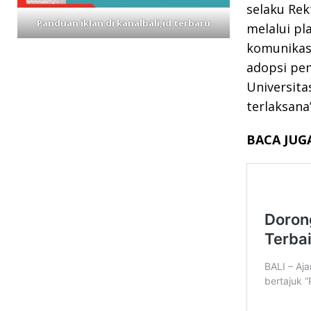
selaku Rek
Panduan iklan di kanalbali,id terbaru
melalui p
komunikas
adopsi pem
Universita
terlaksana”
BACA JUG