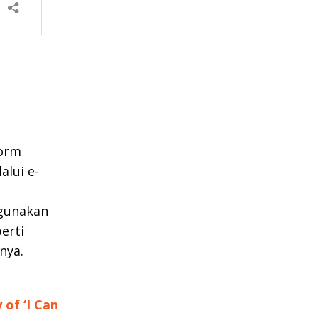
form
alui e-
igunakan
erti
nya.
of ‘I Can