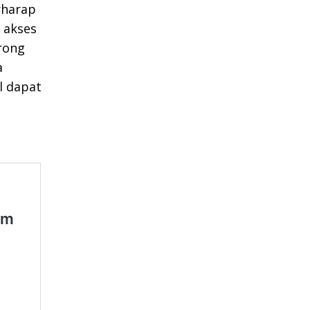
rharap
 akses
rong
a
l dapat