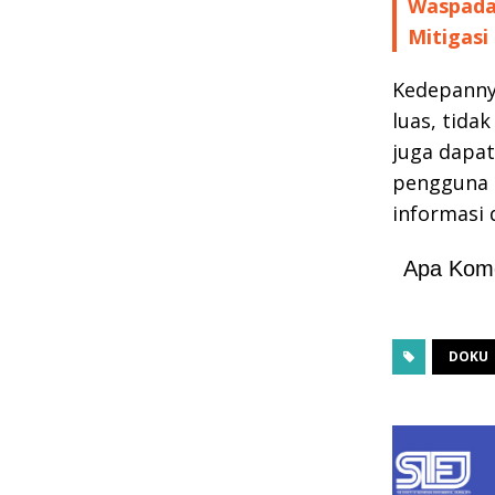
Waspada 
Mitigasi
Kedepanny
luas, tida
juga dapa
pengguna 
informasi 
Apa Kom
DOKU