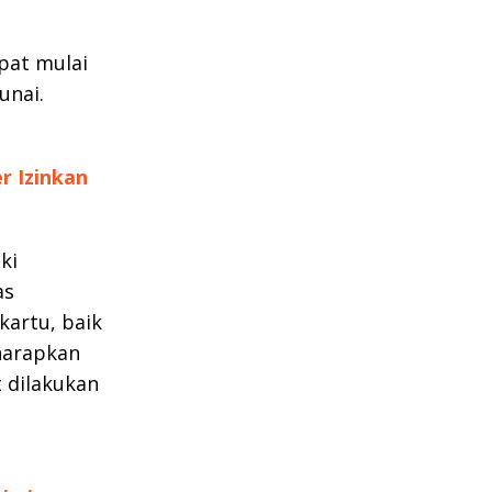
pat mulai
unai.
r Izinkan
ki
as
kartu, baik
iharapkan
 dilakukan