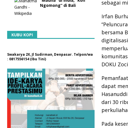
“Mauna” di India, “Koh
sebagai mi
Ngomong” di Bali
Irfan Burh
“Peluncura
bersama B
KUBU KOPI
digitalisa
memperlua
Swakarya 2X, Jl Sudirman, Denpasar. Telpon/wa
komunitas 
: 0817556154 (Ibu Tini)
DOKU Zocia
Pemanfaat
dapat menj
Hasanuddin
dari 30 ri
perkuliaha
Pada kesem