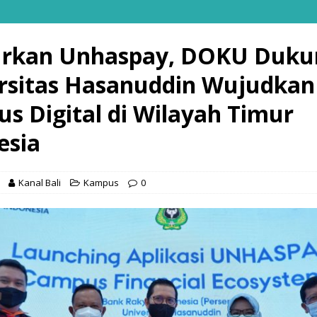
rkan Unhaspay, DOKU Duku
rsitas Hasanuddin Wujudkan
s Digital di Wilayah Timur
esia
Kanal Bali
Kampus
0