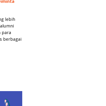
Diminta
g lebih
 alumni
 para
s berbagai