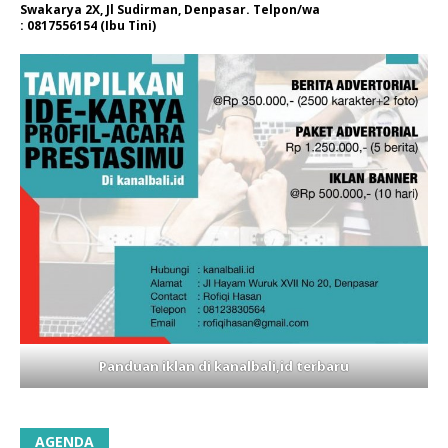
Swakarya 2X, Jl Sudirman, Denpasar. Telpon/wa
: 0817556154 (Ibu Tini)
Panduan iklan di kanalbali,id terbaru
AGENDA