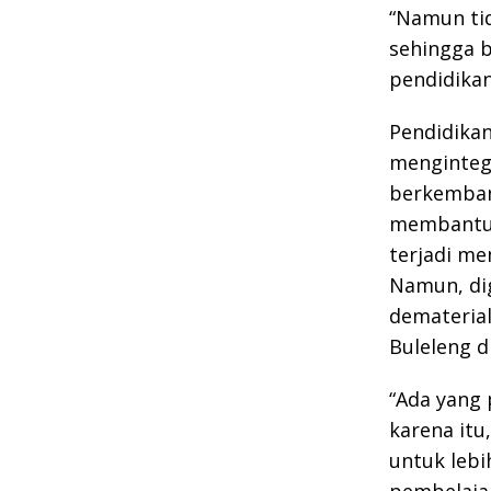
“Namun tid
sehingga 
pendidikan
Pendidikan
mengintegr
berkembang
membantu 
terjadi me
Namun, dig
dematerial
Buleleng d
“Ada yang 
karena itu
untuk lebi
pembelajar