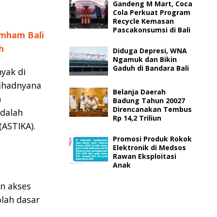
Gandeng M Mart, Coca
Cola Perkuat Program
Recycle Kemasan
Pascakonsumsi di Bali
mham Bali
h
Diduga Depresi, WNA
Ngamuk dan Bikin
Gaduh di Bandara Bali
yak di
Lihadnyana
Belanja Daerah
h
Badung Tahun 20027
Direncanakan Tembus
adalah
Rp 14,2 Triliun
(ASTIKA).
Promosi Produk Rokok
Elektronik di Medsos
Rawan Eksploitasi
Anak
n akses
olah dasar