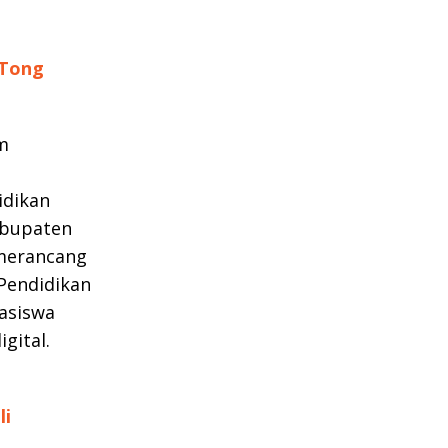
 Tong
m
idikan
abupaten
 merancang
Pendidikan
hasiswa
gital.
li