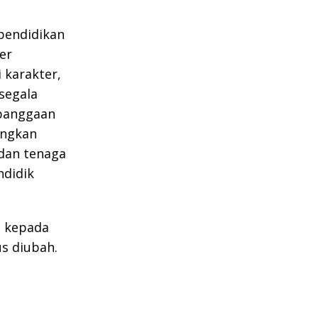
pendidikan
er
 karakter,
segala
ebanggaan
dingkan
dan tenaga
ndidik
h kepada
us diubah.