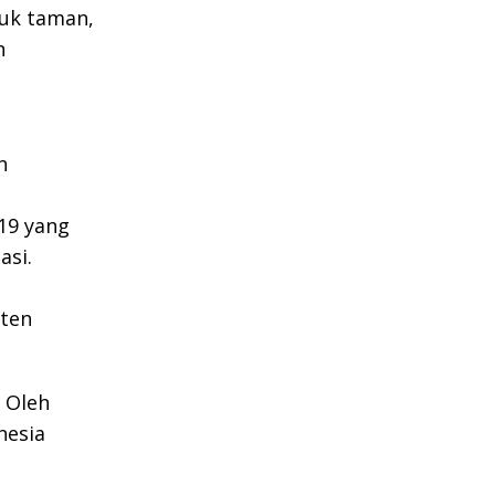
tuk taman,
n
n
19 yang
asi.
aten
. Oleh
nesia