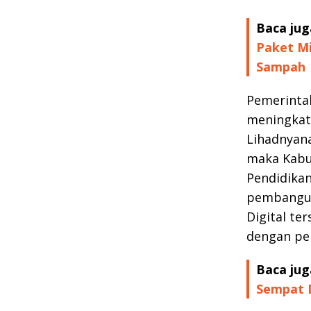
Baca jug
Paket Mi
Sampah
Pemerinta
meningkat
Lihadnyana
maka Kabu
Pendidika
pembangun
Digital te
dengan pen
Baca jug
Sempat D