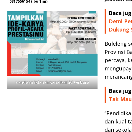
: 0817556154 (Ibu Tini)
Baca jug
Demi Pe
Dukung S
Buleleng s
Provinsi B
percaya, k
mengupayak
merancang 
Panduan iklan di kanalbali,id terbaru
Baca jug
Tak Mau 
“Pendidika
dan kualit
dan sekol