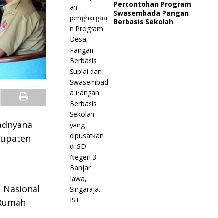
Percontohan Program
Swasembada Pangan
Berbasis Sekolah
hadnyana
bupaten
 Nasional
 Rumah