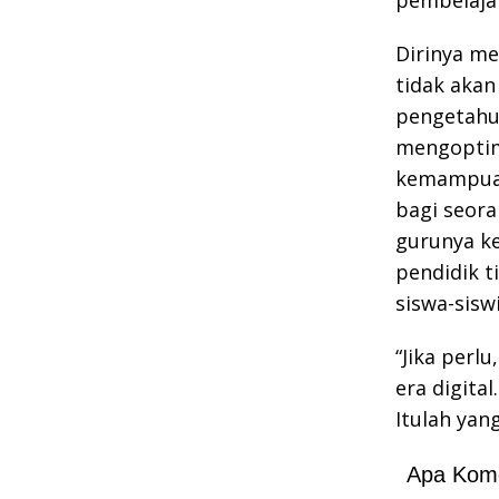
Dirinya m
tidak akan
pengetahua
mengoptim
kemampuan 
bagi seora
gurunya k
pendidik 
siswa-sisw
“Jika perl
era digita
Itulah yan
Apa Kom