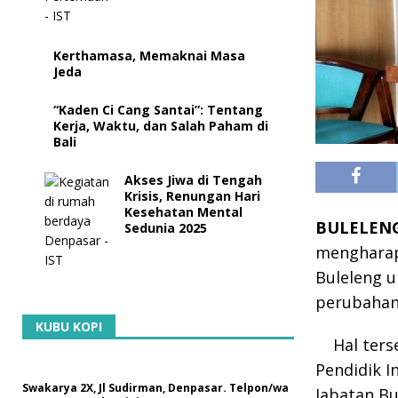
Kerthamasa, Memaknai Masa
Jeda
“Kaden Ci Cang Santai”: Tentang
Kerja, Waktu, dan Salah Paham di
Bali
Akses Jiwa di Tengah
Krisis, Renungan Hari
Kesehatan Mental
BULELENG,
Sedunia 2025
mengharap
Buleleng u
perubahan
KUBU KOPI
Hal ter
Pendidik I
Swakarya 2X, Jl Sudirman, Denpasar. Telpon/wa
Jabatan Bu