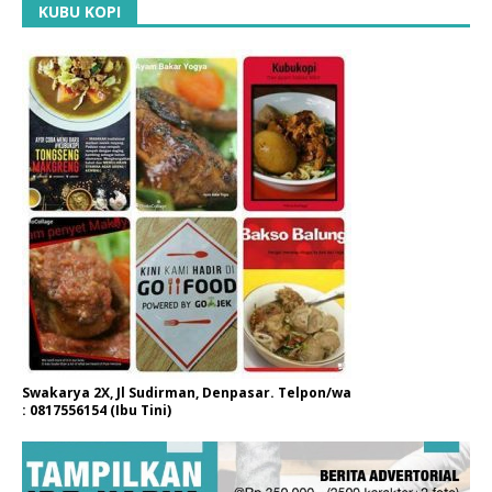
KUBU KOPI
Swakarya 2X, Jl Sudirman, Denpasar. Telpon/wa
: 0817556154 (Ibu Tini)