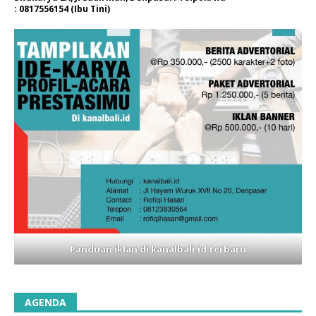
: 0817556154 (Ibu Tini)
Panduan iklan di kanalbali,id terbaru
AGENDA