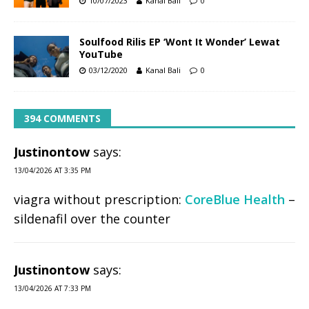
10/07/2023
Kanal Bali
0
Soulfood Rilis EP ‘Wont It Wonder’ Lewat
YouTube
03/12/2020
Kanal Bali
0
394 COMMENTS
Justinontow
says:
13/04/2026 AT 3:35 PM
viagra without prescription:
CoreBlue Health
–
sildenafil over the counter
Justinontow
says:
13/04/2026 AT 7:33 PM