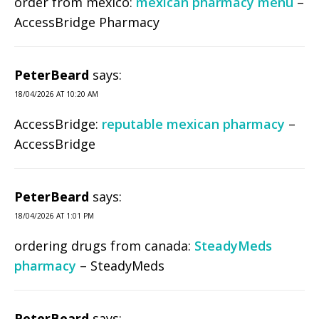
order from mexico:
mexican pharmacy menu
–
AccessBridge Pharmacy
PeterBeard
says:
18/04/2026 AT 10:20 AM
AccessBridge:
reputable mexican pharmacy
–
AccessBridge
PeterBeard
says:
18/04/2026 AT 1:01 PM
ordering drugs from canada:
SteadyMeds
pharmacy
– SteadyMeds
PeterBeard
says: