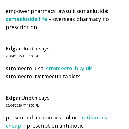
empower pharmacy lawsuit semaglutide:
semaglutide life
– overseas pharmacy no
prescription
EdgarUnoth
says:
23/04/2026 AT 8:50 PM
stromectol usa:
stromectol buy uk
–
stromectol ivermectin tablets
EdgarUnoth
says:
23/04/2026 AT 11:56 PM
prescribed antibiotics online:
antibiotics
cheap
– prescription antibiotic