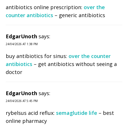
antibiotics online prescription:
over the
counter antibiotics
– generic antibiotics
EdgarUnoth
says:
24/04/2026 AT 1:38 PM
buy antibiotics for sinus:
over the counter
antibiotics
– get antibiotics without seeing a
doctor
EdgarUnoth
says:
24/04/2026 AT 5:45 PM
rybelsus acid reflux:
semaglutide life
– best
online pharmacy