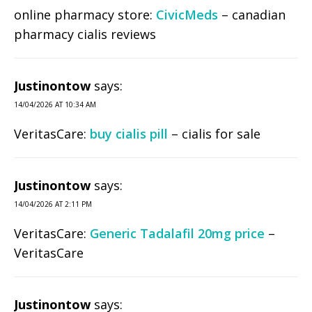
online pharmacy store:
CivicMeds
– canadian
pharmacy cialis reviews
Justinontow
says:
14/04/2026 AT 10:34 AM
VeritasCare:
buy cialis pill
– cialis for sale
Justinontow
says:
14/04/2026 AT 2:11 PM
VeritasCare:
Generic Tadalafil 20mg price
–
VeritasCare
Justinontow
says: