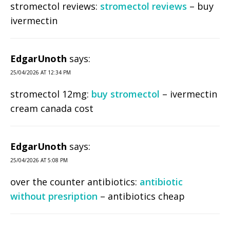
stromectol reviews:
stromectol reviews
– buy
ivermectin
EdgarUnoth
says:
25/04/2026 AT 12:34 PM
stromectol 12mg:
buy stromectol
– ivermectin
cream canada cost
EdgarUnoth
says:
25/04/2026 AT 5:08 PM
over the counter antibiotics:
antibiotic
without presription
– antibiotics cheap