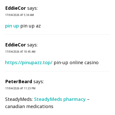
EddieCor
says:
17/04/2026 AT 5:34 AM
pin up
pin up az
EddieCor
says:
17/04/2026 AT 10:45 AM
https://pinupazz.top/
pin-up online casino
PeterBeard
says:
17/04/2026 AT 11:23 PM
SteadyMeds:
SteadyMeds pharmacy
–
canadian medications