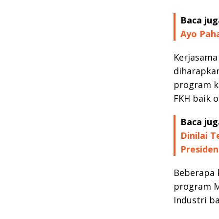
Baca jug
Ayo Paha
Kerjasama
diharapkan
program ke
FKH baik 
Baca jug
Dinilai 
Presiden
Beberapa 
program M
Industri 