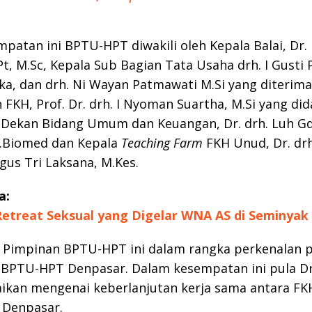
patan ini BPTU-HPT diwakili oleh Kepala Balai, Dr.
Pt, M.Sc, Kepala Sub Bagian Tata Usaha drh. I Gusti 
a, dan drh. Ni Wayan Patmawati M.Si yang diterim
 FKH, Prof. Dr. drh. I Nyoman Suartha, M.Si yang di
 Dekan Bidang Umum dan Keuangan, Dr. drh. Luh Gd
M.Biomed dan Kepala
Teaching Farm
FKH Unud, Dr. drh.
us Tri Laksana, M.Kes.
a:
Retreat Seksual yang Digelar WNA AS di Seminyak 
 Pimpinan BPTU-HPT ini dalam rangka perkenalan 
 BPTU-HPT Denpasar. Dalam kesempatan ini pula Dr
kan mengenai keberlanjutan kerja sama antara FK
Denpasar.