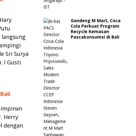
 Hary
Gandeng M Mart, Coca
Cola Perkuat Program
Putu
Recycle Kemasan
a langsung
Pascakonsumsi di Bali
dampingi
e Sri Surya
 I Gusti
Bali
pimpinan
. Herry
H dengan