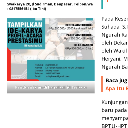
Swakarya 2X, Jl Sudirman, Denpasar. Telpon/wa
: 0817556154 (Ibu Tini)
Pada Kesem
Suhada, S.
Ngurah Rak
oleh Dekan
oleh Wakil
Heryani, 
Ngurah Bag
Baca jug
Panduan iklan di kanalbali,id terbaru
Apa Itu 
Kunjungan
baru pada
menyampai
BPTU-HPT 