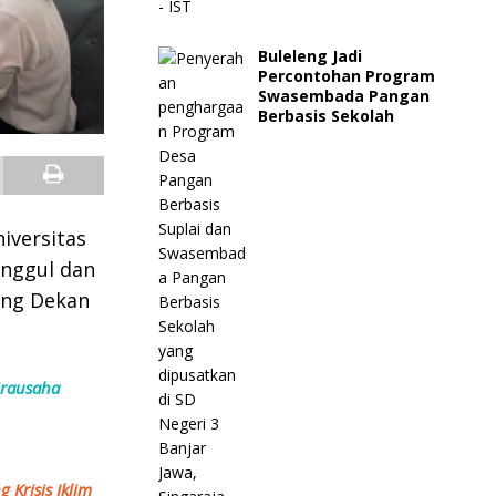
Buleleng Jadi
Percontohan Program
Swasembada Pangan
Berbasis Sekolah
iversitas
Unggul dan
ang Dekan
irausaha
 Krisis Iklim