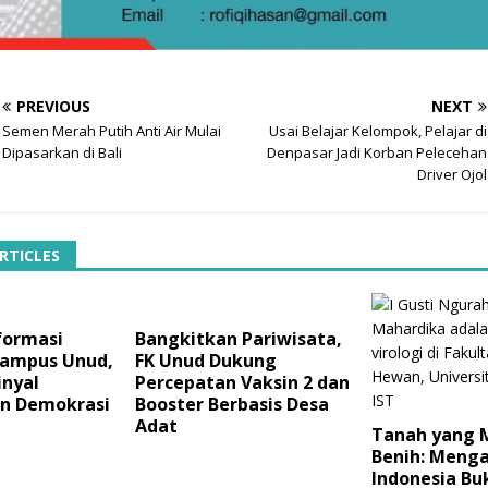
PREVIOUS
NEXT
Semen Merah Putih Anti Air Mulai
Usai Belajar Kelompok, Pelajar di
Dipasarkan di Bali
Denpasar Jadi Korban Pelecehan
Driver Ojol
RTICLES
formasi
Bangkitkan Pariwisata,
 Kampus Unud,
FK Unud Dukung
inyal
Percepatan Vaksin 2 dan
n Demokrasi
Booster Berbasis Desa
Adat
Tanah yang 
Benih: Meng
Indonesia Bu