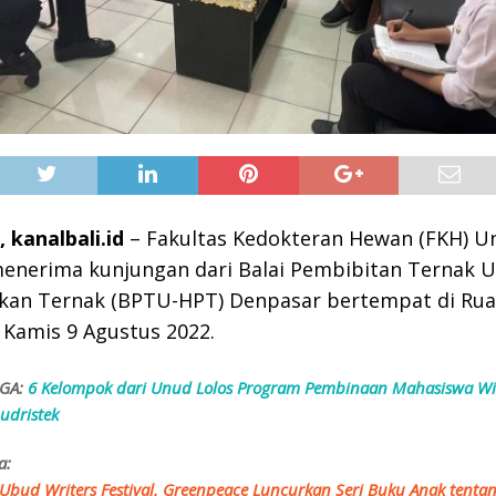
kanalbali.id
– Fakultas Kedokteran Hewan (FKH) Un
enerima kunjungan dari Balai Pembibitan Ternak 
akan Ternak (BPTU-HPT) Denpasar bertempat di Ru
Kamis 9 Agustus 2022.
GA:
6 Kelompok dari Unud Lolos Program Pembinaan Mahasiswa W
udristek
a:
 Ubud Writers Festival, Greenpeace Luncurkan Seri Buku Anak tentang