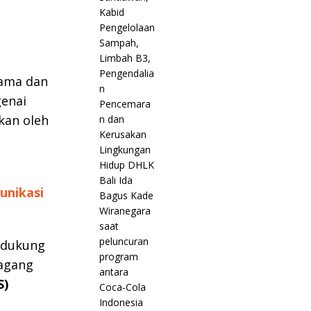
lama dan
genai
kan oleh
unikasi
ndukung
agang
S)