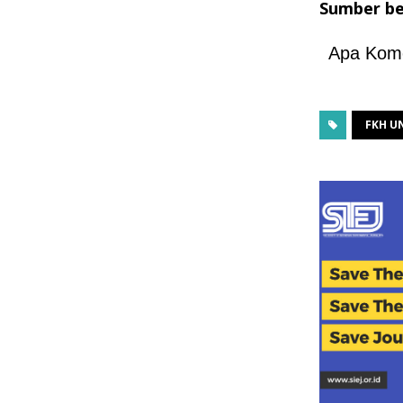
Sumber be
Apa Kom
FKH U