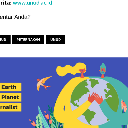
rita:
www.unud.ac.id
entar Anda?
NUD
PETERNAKAN
UNUD