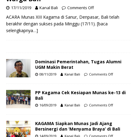
17/11/2019
Kanal Bali
Comments Off
ACARA Munas XIII Kagama di Sanur, Denpasar, Bali telah
berakhir dengan sukses pada Minggu (17/11).
[baca
selengkapnya…]
Dominasi Pemerintahan, Tugas Alumni
UGM Makin Berat
08/11/2019
Kanal Bali
Comments Off
PP Kagama Cek Kesiapan Munas ke-13 di
Bali
16/09/2019
Kanal Bali
Comments Off
KAGAMA Siapkan Munas Jadi Ajang
Bersinergi dan ‘Menyama Braya’ di Bali
14/09/2019
Kanal Bali
Comments Off